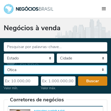
Negócios à venda
Palavras-chave...
Cidade
Selecione o estado, depois a cidade
Categoria
Valor mín.
Valor máx.
Buscar
Valor mín.
Valor máx.
Corretores de negócios