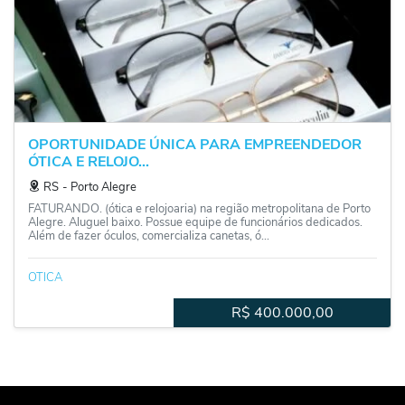
OPORTUNIDADE ÚNICA PARA EMPREENDEDOR
ÓTICA E RELOJO...
RS
‐
Porto Alegre
FATURANDO. (ótica e relojoaria) na região metropolitana de Porto
Alegre. Aluguel baixo. Possue equipe de funcionários dedicados.
Além de fazer óculos, comercializa canetas, ó...
OTICA
R$
400.000,00