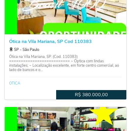
Ótica na Vila Mariana, SP Cod 110383
SP
‐
São Paulo
Ótica na Vila Mariana, SP. (Cod. 110383)
========================== ~ Óptica com lindas
instalações; ~ Localização excelente, em forte centro comercial, ao
lado de bancos e o...
OTICA
R$
380.000,00