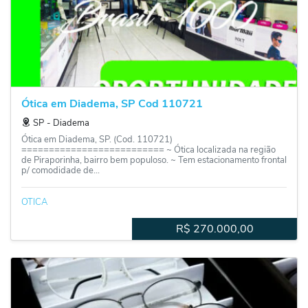
Ótica em Diadema, SP Cod 110721
SP
‐
Diadema
Ótica em Diadema, SP. (Cod. 110721)
========================== ~ Ótica localizada na região
de Piraporinha, bairro bem populoso. ~ Tem estacionamento frontal
p/ comodidade de...
OTICA
R$
270.000,00