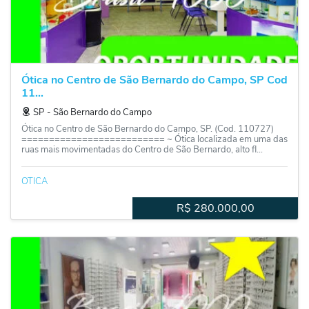
Ótica no Centro de São Bernardo do Campo, SP Cod
11...
SP
‐
São Bernardo do Campo
Ótica no Centro de São Bernardo do Campo, SP. (Cod. 110727)
========================== ~ Ótica localizada em uma das
ruas mais movimentadas do Centro de São Bernardo, alto fl...
OTICA
R$
280.000,00