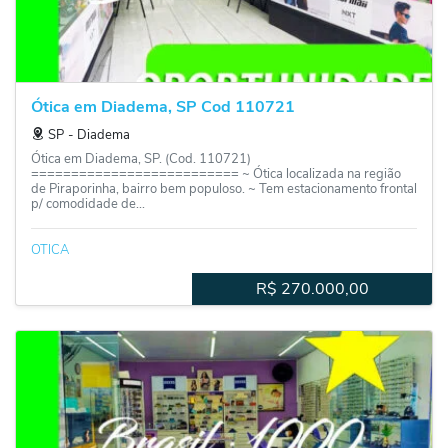
Ótica em Diadema, SP Cod 110721
SP
‐
Diadema
Ótica em Diadema, SP. (Cod. 110721)
========================== ~ Ótica localizada na região
de Piraporinha, bairro bem populoso. ~ Tem estacionamento frontal
p/ comodidade de...
OTICA
R$
270.000,00