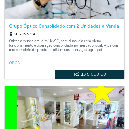
Grupo Óptico Consolidado com 2 Unidades à Venda
SC
‐
Joinville
Óticas à venda em Joinville/SC, com duas lojas em pleno
funcionamento e operação consolidada no mercado local. Atua com
mix completo de produtos oftálmicos e serviços agregad...
OTICA
R$
175.000,00