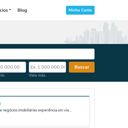
cios
Blog
Minha Conta
 mín.
Valor máx.
Buscar
mín.
Valor máx.
s
 negócios imobiliárias experiência em via...