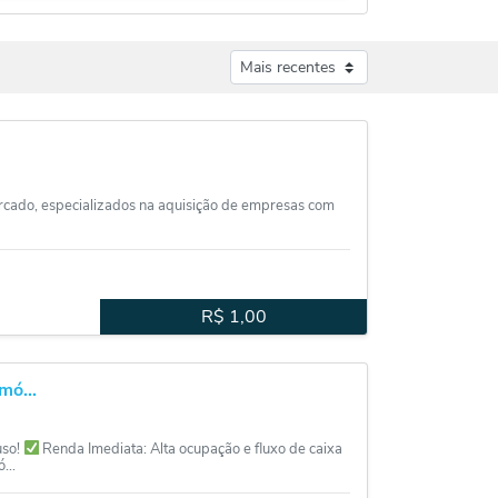
rcado, especializados na aquisição de empresas com
R$
1,00
mó...
uso!
Renda Imediata: Alta ocupação e fluxo de caixa
...