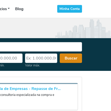
cios
Blog
Minha Conta
 mín.
Valor máx.
Buscar
mín.
Valor máx.
Prandisa venda de Empresas - Repasse de Franquias - Valuation
consultoria especializada na compra e