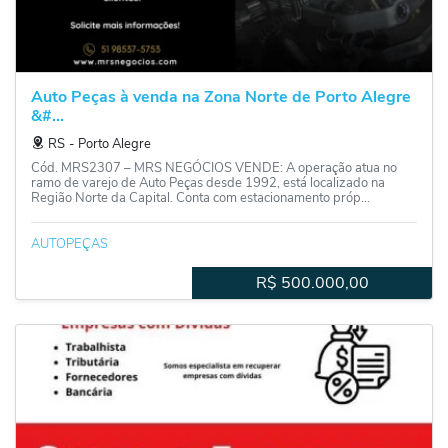
Auto Peças à venda na Zona Norte de Porto Alegre
&#...
RS
‐
Porto Alegre
Cód. MRS2307 – MRS NEGÓCIOS VENDE: A operação atua no
ramo de varejo de Auto Peças desde 1992, está localizado na
Região Norte da Capital. Conta com estacionamento próp...
AUTOPEÇAS
R$
500.000,00