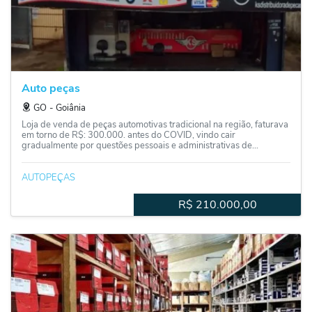
Auto peças
GO
‐
Goiânia
Loja de venda de peças automotivas tradicional na região, faturava
em torno de R$: 300.000. antes do COVID, vindo cair
gradualmente por questões pessoais e administrativas de...
AUTOPEÇAS
R$
210.000,00