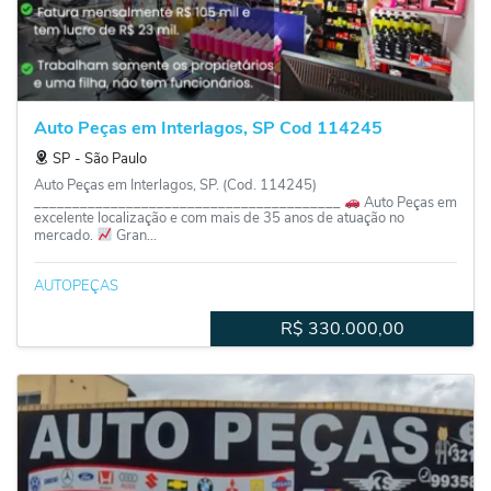
Auto Peças em Interlagos, SP Cod 114245
SP
‐
São Paulo
Auto Peças em Interlagos, SP. (Cod. 114245)
________________________________________
Auto Peças em
excelente localização e com mais de 35 anos de atuação no
mercado.
Gran...
AUTOPEÇAS
R$
330.000,00