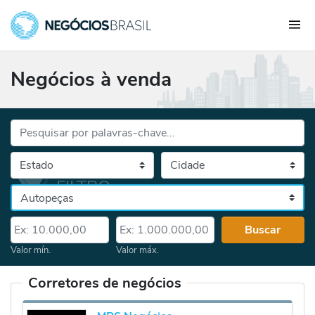
Negócios à venda
Palavras-chave...
Cidade
Selecione o estado, depois a cidade
Categoria
Valor mín.
Valor máx.
Buscar
Valor mín.
Valor máx.
Corretores de negócios