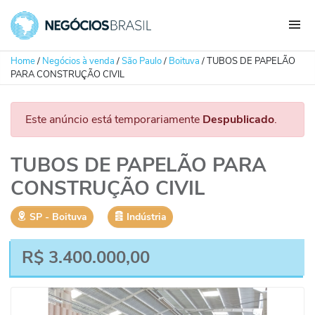
Home
/
Negócios à venda
/
São Paulo
/
Boituva
/
TUBOS DE PAPELÃO
PARA CONSTRUÇÃO CIVIL
Este anúncio está temporariamente
Despublicado
.
TUBOS DE PAPELÃO PARA
CONSTRUÇÃO CIVIL
SP
‐
Boituva
Indústria
R$
3.400.000,00