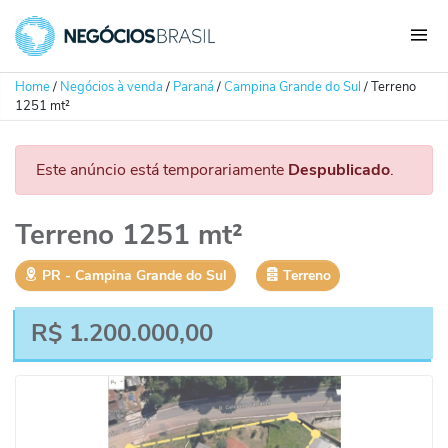
Home
/
Negócios à venda
/
Paraná
/
Campina Grande do Sul
/
Terreno
1251 mt²
Este anúncio está temporariamente
Despublicado
.
Terreno 1251 mt²
PR
‐
Campina Grande do Sul
Terreno
R$
1.200.000,00