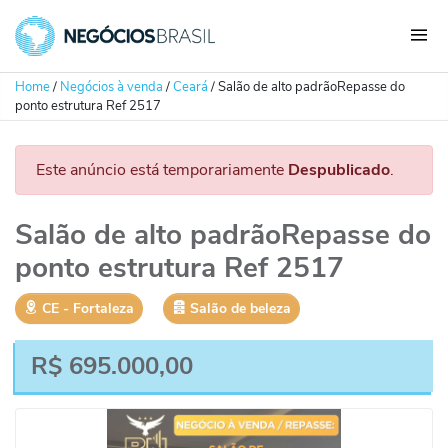
Home
/
Negócios à venda
/
Ceará
/
Salão de alto padrãoRepasse do
ponto estrutura Ref 2517
Este anúncio está temporariamente
Despublicado
.
Salão de alto padrãoRepasse do
ponto estrutura Ref 2517
CE
‐
Fortaleza
Salão de beleza
R$
695.000,00