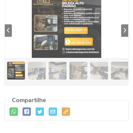
Previous
Se
Compartilhe