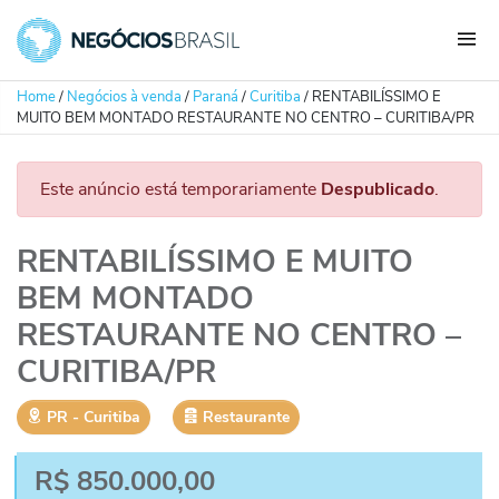
Home
/
Negócios à venda
/
Paraná
/
Curitiba
/
RENTABILÍSSIMO E
MUITO BEM MONTADO RESTAURANTE NO CENTRO – CURITIBA/PR
Este anúncio está temporariamente
Despublicado
.
RENTABILÍSSIMO E MUITO
BEM MONTADO
RESTAURANTE NO CENTRO –
CURITIBA/PR
PR
‐
Curitiba
Restaurante
R$
850.000,00