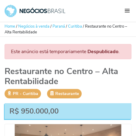
Home
/
Negócios à venda
/
Paraná
/
Curitiba
/
Restaurante no Centro –
Alta Rentabilidade
Este anúncio está temporariamente
Despublicado
.
Restaurante no Centro – Alta
Rentabilidade
PR
‐
Curitiba
Restaurante
R$
950.000,00