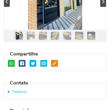
Previous
Se
Compartilhe
Contato
Telefone