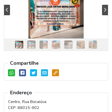
Previous
Se
Compartilhe
Endereço
Centro, Rua Bocaiúva
CEP:
88015-902