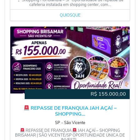
cafeteria instalada em shopping center, com...
QUIOSQUE
R$
155.000,00
REPASSE DE FRANQUIA JAH AÇAÍ –
SHOPPING...
SP
‐
São Vicente
REPASSE DE FRANQUIA
JAH AÇAÍ – SHOPPING
BRISAMAR | SÃO VICENTE/SP OPORTUNIDADE ÚNICA DE
INVESTI...