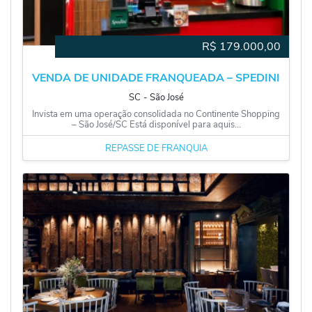
R$
179.000,00
VENDA DE UNIDADE FRANQUEADA – SPEDINI
SC
‐
São José
Invista em uma operação consolidada no Continente Shopping
– São José/SC Está disponível para aquis...
REPASSE DE FRANQUIA