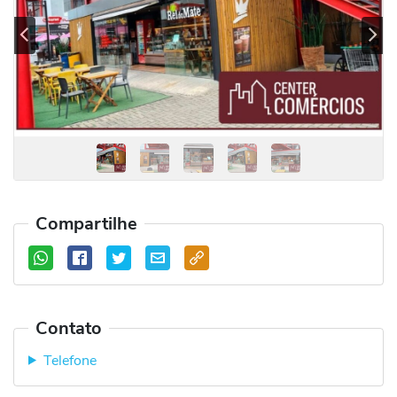
Previous
Se
Compartilhe
Contato
Telefone