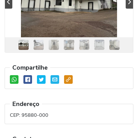
Previous
Se
Compartilhe
Endereço
CEP:
95880-000