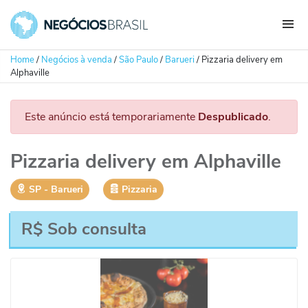
Home
/
Negócios à venda
/
São Paulo
/
Barueri
/
Pizzaria delivery em
Alphaville
Este anúncio está temporariamente
Despublicado
.
Pizzaria delivery em Alphaville
SP
‐
Barueri
Pizzaria
R$ Sob consulta