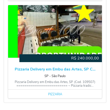
R$
240.000,00
Pizzaria Delivery em Embu das Artes, SP C...
SP
‐
São Paulo
Pizzaria Delivery em Embu das Artes, SP. (Cod. 109507)
========================== ~ Pizzaria tradic...
PIZZARIA