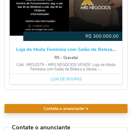
R$
300.000,00
Loja de Moda Feminina com Salão de Beleza...
RS
‐
Gravataí
Cód.: MRS2079 – MRS NEGÓCIOS VENDE: Loja de Moda
Feminina com Salão de Beleza à Venda –...
LOJA DE ROUPAS
Contate o anunciante
➘
Contate o anunciante