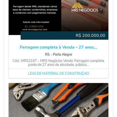
R$
200.000,00
Ferragem completa à Venda – 27 anos...
RS
‐
Porto Alegre
Cód.: MRS2197 – MRS Negócios Vende: Ferragem completa,
ponto de 27 anos de atividade, público...
LOJA DE MATERIAL DE CONSTRUÇÃO