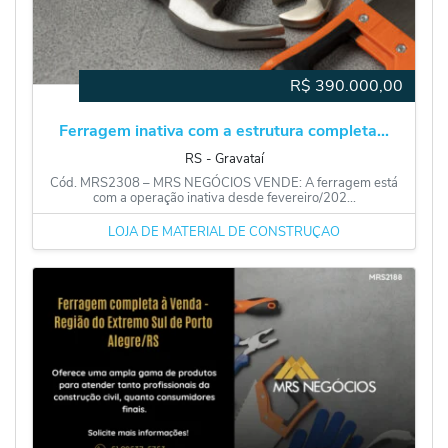
R$
390.000,00
Ferragem inativa com a estrutura completa...
RS
‐
Gravataí
Cód. MRS2308 – MRS NEGÓCIOS VENDE: A ferragem está
com a operação inativa desde fevereiro/202...
LOJA DE MATERIAL DE CONSTRUÇÃO