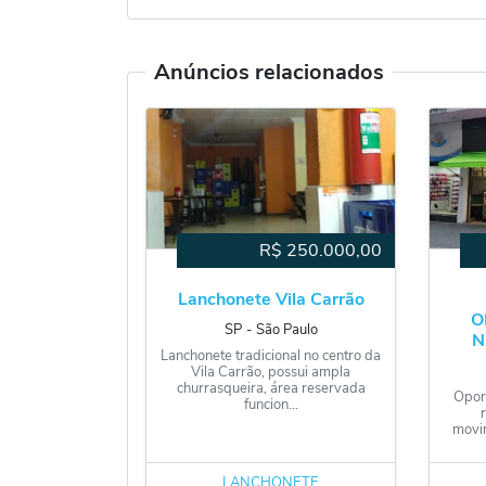
Anúncios relacionados
R$
250.000,00
Lanchonete Vila Carrão
O
SP
‐
São Paulo
N
Lanchonete tradicional no centro da
Vila Carrão, possui ampla
churrasqueira, área reservada
Opor
funcion...
movi
LANCHONETE