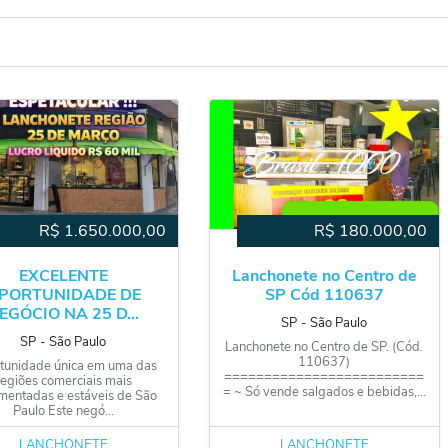
R$
1.650.000,00
R$
180.000,00
EXCELENTE
Lanchonete no Centro de
PORTUNIDADE DE
SP Cód 110637
EGÓCIO NA 25 D...
SP
‐
São Paulo
SP
‐
São Paulo
Lanchonete no Centro de SP. (Cód.
110637)
tunidade única em uma das
=========================
regiões comerciais mais
= ~ Só vende salgados e bebidas,...
mentadas e estáveis de São
Paulo Este negó...
LANCHONETE
LANCHONETE