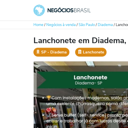
Home
/
Negócios à venda
/
São Paulo
/
Diadema
/
Lancho
Lanchonete em Diadema,
SP
‐
Diadema
Lanchonete