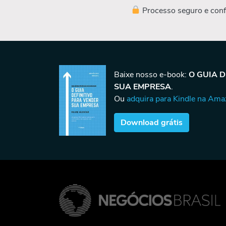
Processo seguro e conf
Baixe nosso e-book:
O GUIA 
SUA EMPRESA
.
Ou
adquira para Kindle na Am
Download grátis