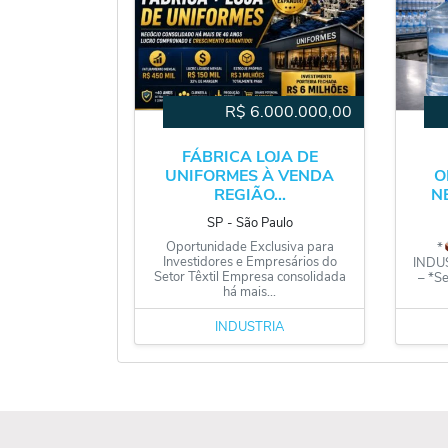
R$
6.000.000,00
FÁBRICA LOJA DE
UNIFORMES À VENDA
O
REGIÃO...
N
SP
‐
São Paulo
Oportunidade Exclusiva para
*
Investidores e Empresários do
INDU
Setor Têxtil Empresa consolidada
– *Se
há mais...
INDÚSTRIA