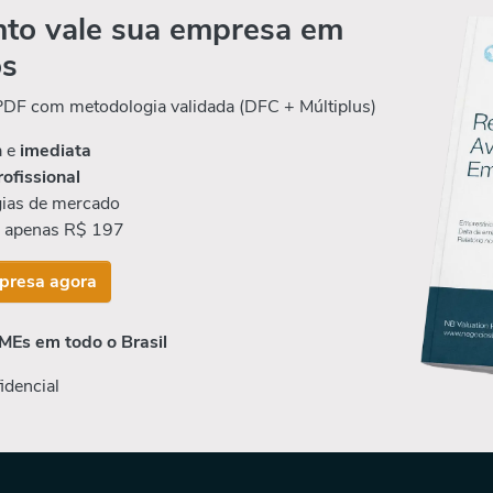
to vale sua empresa em
os
 PDF com metodologia validada (DFC + Múltiplus)
a e
imediata
rofissional
ias de mercado
r apenas R$ 197
presa agora
MEs em todo o Brasil
idencial