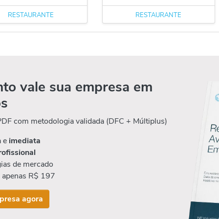
RESTAURANTE
RESTAURANTE
to vale sua empresa em
os
 PDF com metodologia validada (DFC + Múltiplus)
a e
imediata
rofissional
ias de mercado
r apenas R$ 197
presa agora