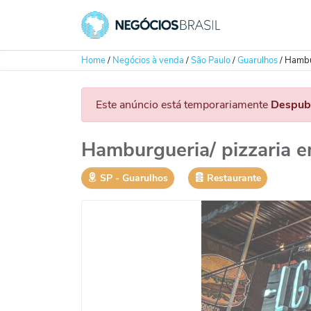
Home
/
Negócios à venda
/
São Paulo
/
Guarulhos
/
Hambur
Este anúncio está temporariamente
Despub
Hamburgueria/ pizzaria 
SP
‐
Guarulhos
Restaurante