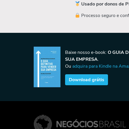
Usado por donos de P
Processo seguro e conf
Baixe nosso e-book:
O GUIA 
SUA EMPRESA
.
Ou
adquira para Kindle na Am
Download grátis