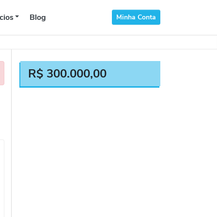
cios
Blog
Minha Conta
R$
300.000,00