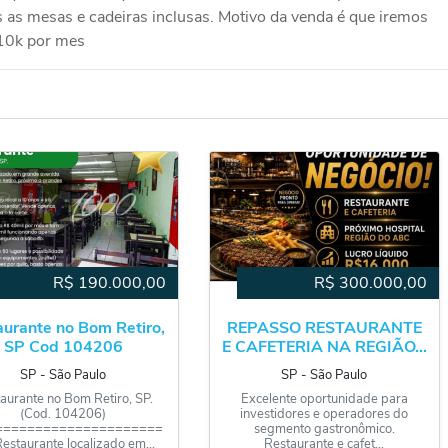
 as mesas e cadeiras inclusas. Motivo da venda é que iremos
 10k por mes
R$
190.000,00
R$
300.000,00
aurante no Bom Retiro,
REPASSO RESTAURANTE
SP Cod 104206
E CAFETERIA NA REGIÃO...
SP
‐
São Paulo
SP
‐
São Paulo
aurante no Bom Retiro, SP.
Excelente oportunidade para
(Cod. 104206)
investidores e operadores do
=====================
segmento gastronômico.
Restaurante localizado em...
Restaurante e cafet...