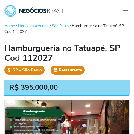
Home
/
Negócios à venda
/
São Paulo
/
Hamburgueria no Tatuapé, SP
Cod 112027
Hamburgueria no Tatuapé, SP
Cod 112027
SP
‐
São Paulo
Restaurante
R$
395.000,00