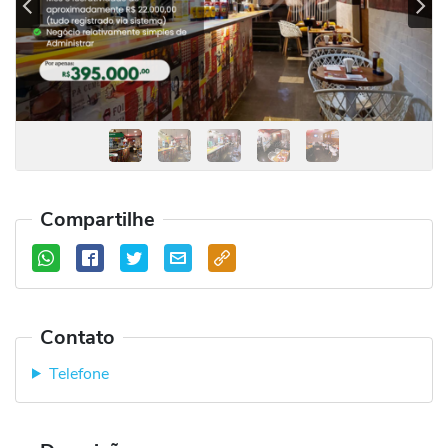
Previous
Se
Compartilhe
Contato
Telefone