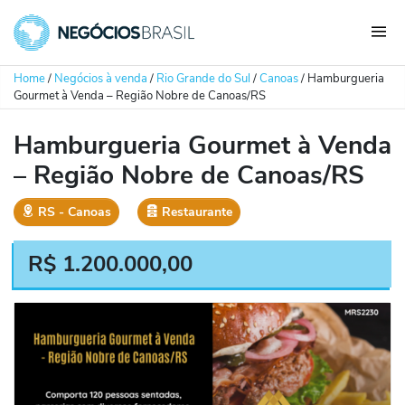
Home
/
Negócios à venda
/
Rio Grande do Sul
/
Canoas
/
Hamburgueria
Gourmet à Venda – Região Nobre de Canoas/RS
Hamburgueria Gourmet à Venda
– Região Nobre de Canoas/RS
RS
‐
Canoas
Restaurante
R$
1.200.000,00