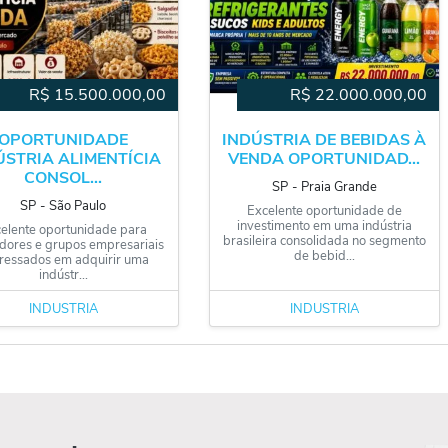
R$
15.500.000,00
R$
22.000.000,00
OPORTUNIDADE
INDÚSTRIA DE BEBIDAS À
ÚSTRIA ALIMENTÍCIA
VENDA OPORTUNIDAD...
CONSOL...
SP
‐
Praia Grande
SP
‐
São Paulo
Excelente oportunidade de
investimento em uma indústria
elente oportunidade para
brasileira consolidada no segmento
idores e grupos empresariais
de bebid...
eressados em adquirir uma
indústr...
INDÚSTRIA
INDÚSTRIA