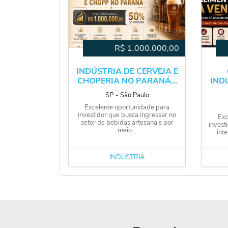
R$
1.000.000,00
INDÚSTRIA DE CERVEJA E
CHOPERIA NO PARANÁ...
IND
SP
‐
São Paulo
Excelente oportunidade para
investidor que busca ingressar no
Exc
setor de bebidas artesanais por
invest
meio...
int
INDÚSTRIA