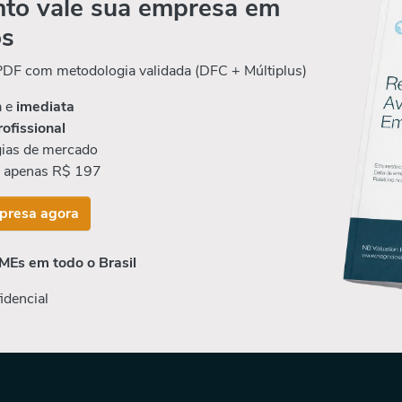
to vale sua empresa em
os
 PDF com metodologia validada (DFC + Múltiplus)
a e
imediata
rofissional
ias de mercado
r apenas R$ 197
presa agora
MEs em todo o Brasil
idencial