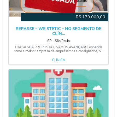
R$
170.000,00
REPASSE – WE STETIC – NO SEGMENTO DE
CLÍN...
SP
‐
São Paulo
TRAGA SUA PROPOSTA E VAMOS AVANÇAR! Conhecida
como a melhor empresa de empréstimos e consignados, b...
CLÍNICA