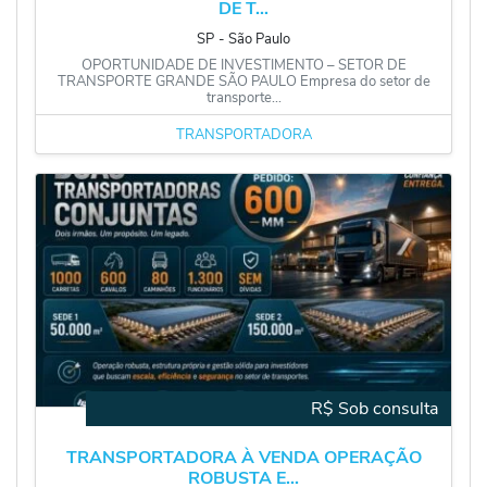
DE T...
SP
‐
São Paulo
OPORTUNIDADE DE INVESTIMENTO – SETOR DE
TRANSPORTE GRANDE SÃO PAULO Empresa do setor de
transporte...
TRANSPORTADORA
R$ Sob consulta
TRANSPORTADORA À VENDA OPERAÇÃO
ROBUSTA E...