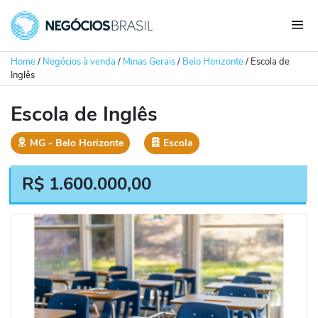
Home
/
Negócios à venda
/
Minas Gerais
/
Belo Horizonte
/
Escola de
Inglês
Escola de Inglês
MG
‐
Belo Horizonte
Escola
R$
1.600.000,00