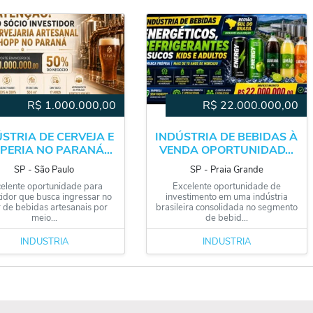
R$
1.000.000,00
R$
22.000.000,00
STRIA DE CERVEJA E
INDÚSTRIA DE BEBIDAS À
PERIA NO PARANÁ...
VENDA OPORTUNIDAD...
SP
‐
São Paulo
SP
‐
Praia Grande
elente oportunidade para
Excelente oportunidade de
tidor que busca ingressar no
investimento em uma indústria
r de bebidas artesanais por
brasileira consolidada no segmento
meio...
de bebid...
INDÚSTRIA
INDÚSTRIA