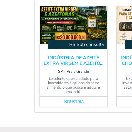
R$ Sob consulta
INDÚSTRIA DE AZEITE
INDÚ
EXTRA VIRGEM E AZEITO...
CHO
SP
‐
Praia Grande
Excelente oportunidade para
Exc
investidores e grupos do setor
inves
alimentício que buscam adquirir
seto
uma indú...
INDÚSTRIA