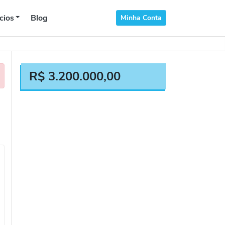
cios
Blog
Minha Conta
R$
3.200.000,00