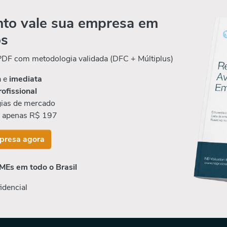
to vale sua empresa em
os
 PDF com metodologia validada (DFC + Múltiplus)
a e
imediata
rofissional
ias de mercado
r apenas R$ 197
presa agora
MEs em todo o Brasil
idencial