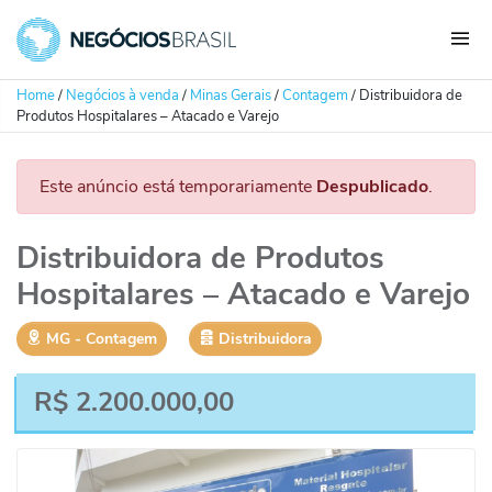
Home
/
Negócios à venda
/
Minas Gerais
/
Contagem
/
Distribuidora de
Produtos Hospitalares – Atacado e Varejo
Este anúncio está temporariamente
Despublicado
.
Distribuidora de Produtos
Hospitalares – Atacado e Varejo
MG
‐
Contagem
Distribuidora
R$
2.200.000,00