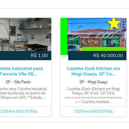
R$
1,00
R$
40.000,00
inha Industrial para
Cozinha Dark Kitchen em
Parceria Vila Oli...
Mogi Guaçu, SP Co...
SP
‐
São Paulo
SP
‐
Mogi Guaçu
Tenho uma Cozinha Industrial
Cozinha (Dark Kitchen) em Mogi
eta localizada no bairro de
Guaçu, SP. (Cod. 107241)
Olímpia em (SP). * Estudo...
=========================
= ~ Cozinha montad...
COZINHA INDUSTRIAL
COZINHA INDUSTRIAL