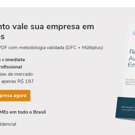
to vale sua empresa em
os
 PDF com metodologia validada (DFC + Múltiplus)
a e
imediata
rofissional
ias de mercado
r apenas R$ 197
presa agora
MEs em todo o Brasil
idencial