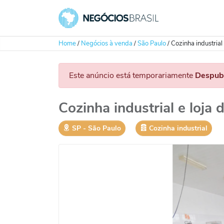
Home
/
Negócios à venda
/
São Paulo
/
Cozinha industrial
Este anúncio está temporariamente
Despub
Cozinha industrial e loja
SP
‐
São Paulo
Cozinha industrial