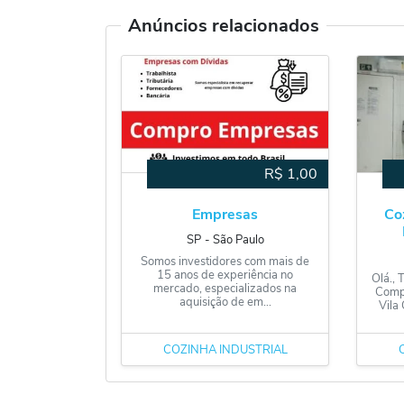
Anúncios relacionados
R$
1,00
Empresas
Coz
SP
‐
São Paulo
Somos investidores com mais de
15 anos de experiência no
Olá., 
mercado, especializados na
Compl
aquisição de em...
Vila 
COZINHA INDUSTRIAL