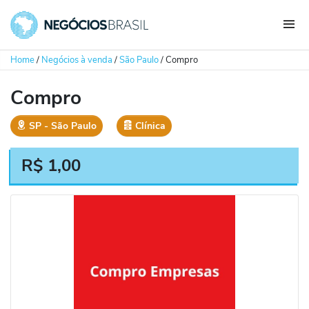
Home
/
Negócios à venda
/
São Paulo
/
Compro
Compro
SP
‐
São Paulo
Clínica
R$
1,00