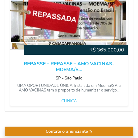
R$
365.000,00
REPASSE – REPASSE – AMO VACINAS-
MOEMA/S...
SP
‐
São Paulo
UMA OPORTUNIDADE ÚNICA! Instalada em Moema/SP, a
AMO VACINAS tem o propósito de humanizar o serviço...
CLÍNICA
Contate o anunciante
➘