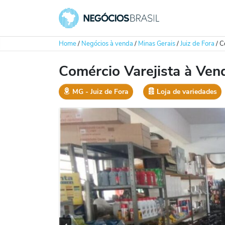
Home
/
Negócios à venda
/
Minas Gerais
/
Juiz de Fora
/
C
Comércio Varejista à Ven
MG
‐
Juiz de Fora
Loja de variedades