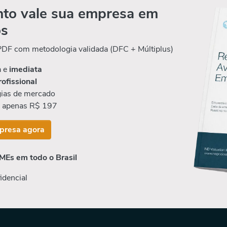
to vale sua empresa em
os
 PDF com metodologia validada (DFC + Múltiplus)
a e
imediata
rofissional
ias de mercado
r apenas R$ 197
presa agora
MEs em todo o Brasil
idencial