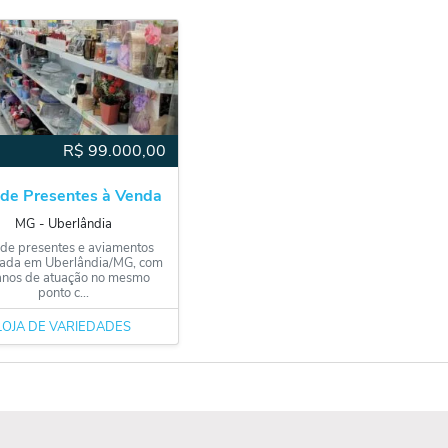
R$
99.000,00
 de Presentes à Venda
MG
‐
Uberlândia
 de presentes e aviamentos
izada em Uberlândia/MG, com
anos de atuação no mesmo
ponto c...
LOJA DE VARIEDADES