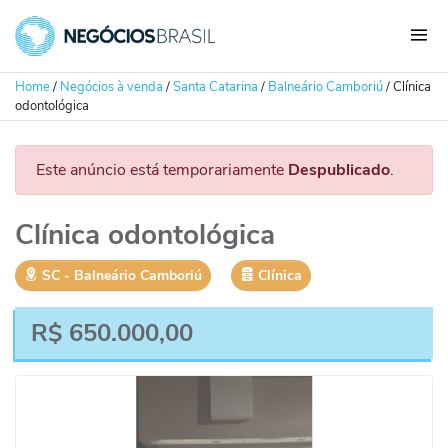
Home
/
Negócios à venda
/
Santa Catarina
/
Balneário Camboriú
/
Clínica
odontológica
Este anúncio está temporariamente
Despublicado
.
Clínica odontológica
SC
‐
Balneário Camboriú
Clínica
R$
650.000,00