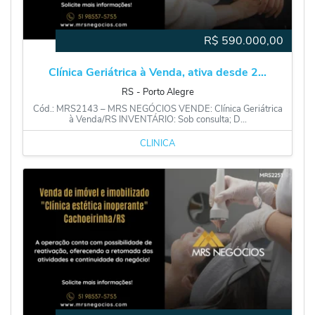
R$
590.000,00
Clínica Geriátrica à Venda, ativa desde 2...
RS
‐
Porto Alegre
Cód.: MRS2143 – MRS NEGÓCIOS VENDE: Clínica Geriátrica
à Venda/RS INVENTÁRIO: Sob consulta; D...
CLÍNICA