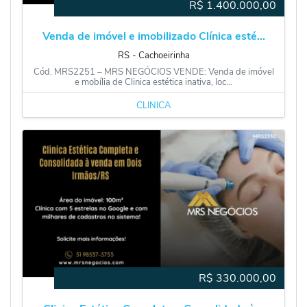
R$
1.400.000,00
Venda de imóvel e imobilizado Clínica esté...
RS
‐
Cachoeirinha
Cód. MRS2251 – MRS NEGÓCIOS VENDE: Venda de imóvel
e mobília de Clinica estética inativa, loc...
CLÍNICA
R$
330.000,00