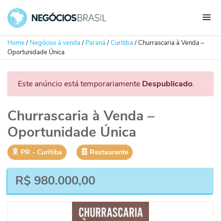
Home
/
Negócios à venda
/
Paraná
/
Curitiba
/
Churrascaria à Venda –
Oportunidade Única
Este anúncio está temporariamente
Despublicado
.
Churrascaria à Venda –
Oportunidade Única
PR
‐
Curitiba
Restaurante
R$
980.000,00