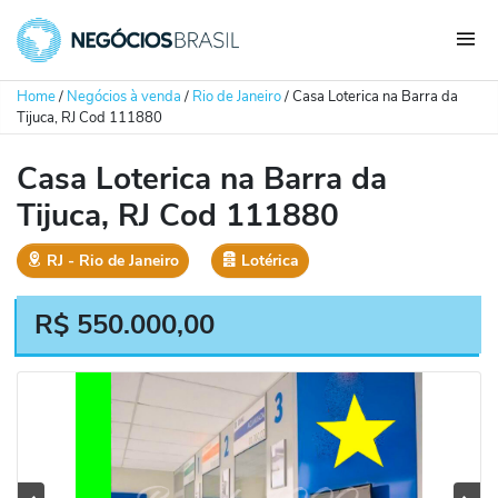
Home
/
Negócios à venda
/
Rio de Janeiro
/
Casa Loterica na Barra da
Tijuca, RJ Cod 111880
Casa Loterica na Barra da
Tijuca, RJ Cod 111880
RJ
‐
Rio de Janeiro
Lotérica
R$
550.000,00