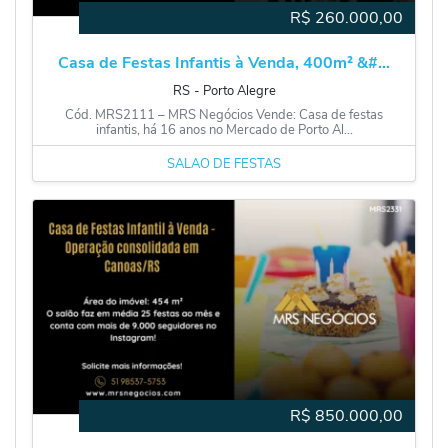
R$
260.000,00
Casa de Festas Infantis à Venda, 400m² &#...
RS
‐
Porto Alegre
Cód. MRS2111 – MRS Negócios Vende: Casa de festas
infantis, há 16 anos no Mercado de Porto Al...
SALÃO DE FESTAS
R$
850.000,00