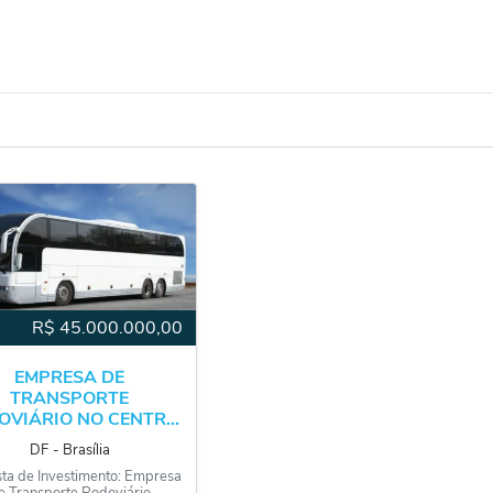
R$
45.000.000,00
EMPRESA DE
TRANSPORTE
VIÁRIO NO CENTR...
DF
‐
Brasília
ta de Investimento: Empresa
e Transporte Rodoviário