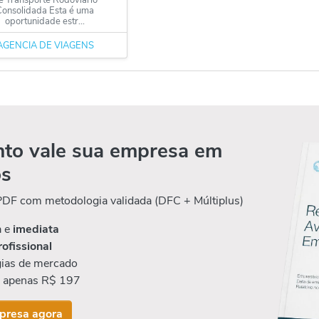
Consolidada Esta é uma
oportunidade estr...
AGÊNCIA DE VIAGENS
to vale sua empresa em
os
 PDF com metodologia validada (DFC + Múltiplus)
a e
imediata
rofissional
ias de mercado
r apenas R$ 197
presa agora