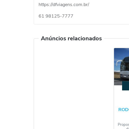
https://dfviagens.com.br/
61 98125-7777
Anúncios relacionados
RODO
Propos
d