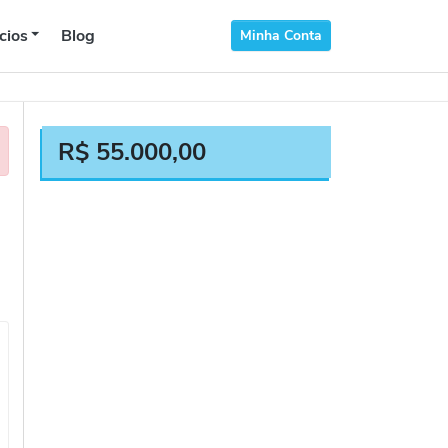
cios
Blog
Minha Conta
R$
55.000,00