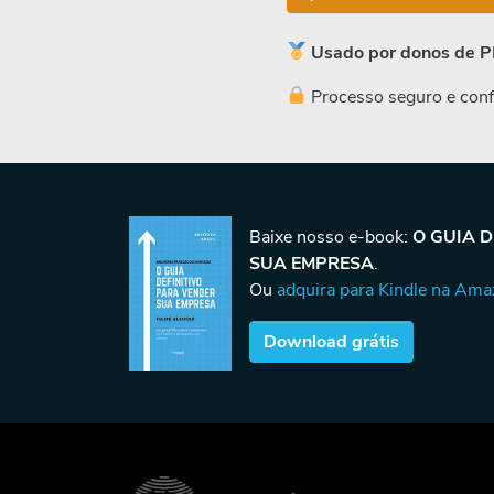
Usado por donos de P
Processo seguro e conf
Baixe nosso e-book:
O GUIA 
SUA EMPRESA
.
Ou
adquira para Kindle na Am
Download grátis