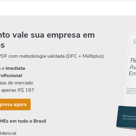
to vale sua empresa em
os
 PDF com metodologia validada (DFC + Múltiplus)
a e
imediata
rofissional
ias de mercado
r apenas R$ 197
presa agora
MEs em todo o Brasil
idencial