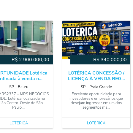
R$
2.900.000,00
R$
340.000,00
RTUNIDADE Lotérica
LOTÉRICA CONCESSÃO /
nfinada à venda n...
LICENÇA À VENDA REG...
SP
‐
Bauru
SP
‐
Praia Grande
 MRS2337 – MRS NEGÓCIOS
Excelente oportunidade para
E: Lotérica localizada na
investidores e empresários que
gião Centro-Oeste de São
desejam ingressar em um dos
Paulo,...
segmentos ma...
LOTÉRICA
LOTÉRICA