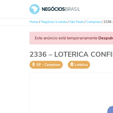
Home
/
Negócios à venda
/
São Paulo
/
Campinas
/
2336 
Este anúncio está temporariamente
Despub
2336 – LOTERICA CON
SP
‐
Campinas
Lotérica