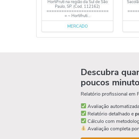
HortiFruti na região da Sul de São
Sacolã
Paulo, SP. (Cod. 112162)
=========================
====
= ~ Hortifruti...
MERCADO
Descubra quan
poucos minut
Relatório profissional em
Avaliação automatizad
Relatório detalhado e
p
Cálculo com metodolog
Avaliação completa po