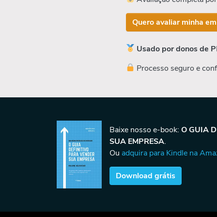
Quero avaliar minha em
Usado por donos de P
Processo seguro e conf
Baixe nosso e-book:
O GUIA 
SUA EMPRESA
.
Ou
adquira para Kindle na Am
Download grátis