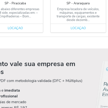
SP
‐
Piracicaba
SP
‐
Araraquara
 abaixo diferentes empresas
Empresa locadora de veículos,
ll side, especializadas em: –
máquinas, equipamentos e
Empilhadeiras – Bom...
transporte de cargas, existente
desde dezemb...
LOCAÇÃO
LOCAÇÃO
to vale sua empresa em
os
 PDF com metodologia validada (DFC + Múltiplus)
a e
imediata
rofissional
ias de mercado
r apenas R$ 197