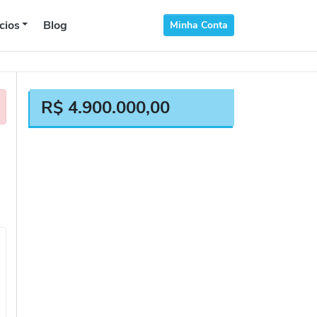
cios
Blog
Minha Conta
R$
4.900.000,00