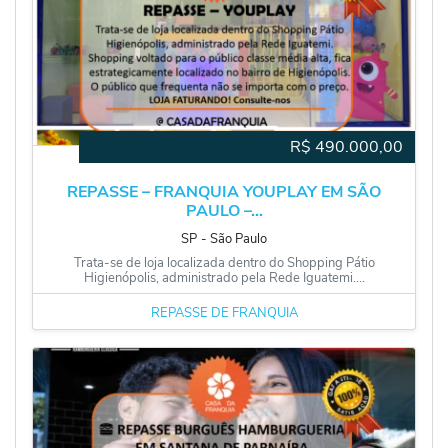
R$
490.000,00
REPASSE – FRANQUIA YOUPLAY EM SÃO
PAULO –...
SP
‐
São Paulo
Trata-se de loja localizada dentro do Shopping Pátio
Higienópolis, administrado pela Rede Iguatemi....
REPASSE DE FRANQUIA