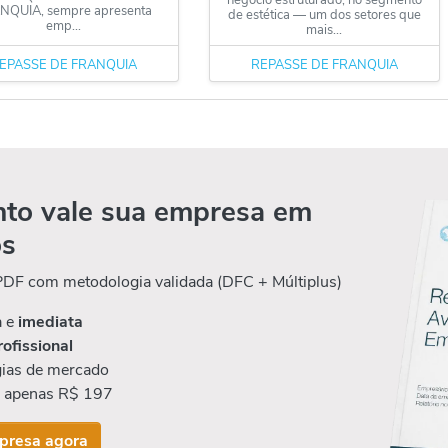
negócio estruturado, no segmento
NQUIA, sempre apresenta
de estética — um dos setores que
emp...
mais...
EPASSE DE FRANQUIA
REPASSE DE FRANQUIA
to vale sua empresa em
os
 PDF com metodologia validada (DFC + Múltiplus)
a e
imediata
rofissional
ias de mercado
r apenas R$ 197
presa agora